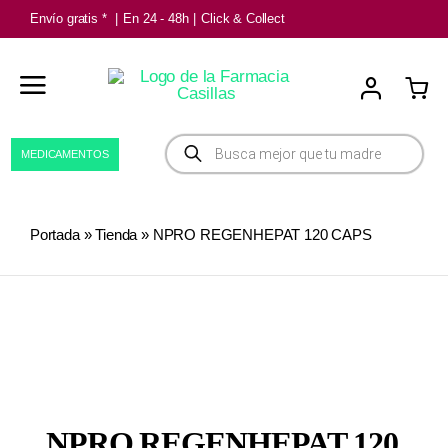
Saltar
Envío gratis *
|
En 24 - 48h
|
Click & Collect
al
contenido
Búsqueda
MEDICAMENTOS
de
productos
Portada
»
Tienda
»
NPRO REGENHEPAT 120 CAPS
NPRO REGENHEPAT 120