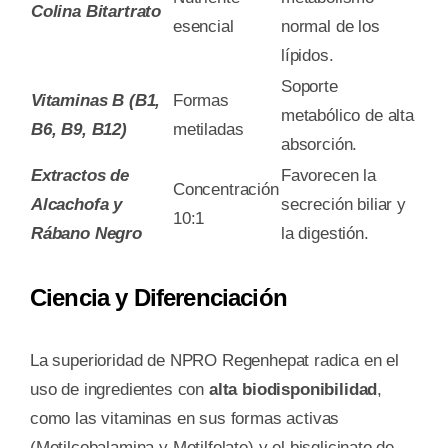
Colina Bitartrato
esencial
normal de los
lípidos.
Soporte
Vitaminas B (B1,
Formas
metabólico de alta
B6, B9, B12)
metiladas
absorción.
Extractos de
Favorecen la
Concentración
Alcachofa y
secreción biliar y
10:1
Rábano Negro
la digestión.
Ciencia y Diferenciación
La superioridad de NPRO Regenhepat radica en el
uso de ingredientes con
alta biodisponibilidad
,
como las vitaminas en sus formas activas
(Metilcobalamina y Metilfolato) y el bisglicinato de