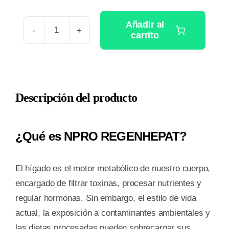
Añadir al
carrito
NPRO
REGENHEPAT
120
CAPS
Descripción del producto
cantidad
¿Qué es NPRO REGENHEPAT?
El hígado es el motor metabólico de nuestro cuerpo,
encargado de filtrar toxinas, procesar nutrientes y
regular hormonas. Sin embargo, el estilo de vida
actual, la exposición a contaminantes ambientales y
las dietas procesadas pueden sobrecargar sus