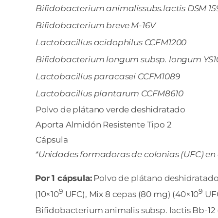
Bifidobacterium animalissubs.lactis DSM 15
Bifidobacterium breve M-16V
Lactobacillus acidophilus CCFM1200
Bifidobacterium longum subsp. longum YS
Lactobacillus paracasei CCFM1089
Lactobacillus plantarum CCFM8610
Polvo de plátano verde deshidratado
Aporta Almidón Resistente Tipo 2
Cápsula
*Unidades formadoras de colonias (UFC) en 
Por 1 cápsula:
Polvo de plátano deshidratado 
9
9
(10×10
UFC), Mix 8 cepas (80 mg) (40×10
UFC
Bifidobacterium animalis subsp. lactis Bb-12 