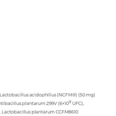
, Lactobacillus acidophillus (NCFM®) (50 mg)
9
ntibacillus plantarum 299V (6×10
UFC),
 Lactobacillus plantarum CCFM8610