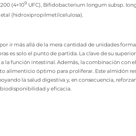
9
1200 (4×10
UFC), Bifidobacterium longum subsp. lon
tal (hidroxipropilmetilcelulosa).
por ir más allá de la mera cantidad de unidades forma
as es solo el punto de partida. La clave de su superio
 a la función intestinal. Además, la combinación con e
 alimenticio óptimo para proliferar. Este almidón resis
oyando la salud digestiva y, en consecuencia, reforz
biodisponibilidad y eficacia.