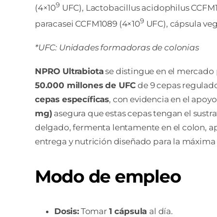
9
(4×10
UFC), Lactobacillus acidophilus CCFM
9
paracasei CCFM1089 (4×10
UFC), cápsula vege
*UFC: Unidades formadoras de colonias
NPRO Ultrabiota
se distingue en el mercado 
50.000 millones de UFC
de 9 cepas regulador
cepas específicas
, con evidencia en el apoyo
mg)
asegura que estas cepas tengan el sustrato
delgado, fermenta lentamente en el colon, ap
entrega y nutrición diseñado para la máxima 
Modo de empleo
Dosis:
Tomar
1 cápsula
al día.