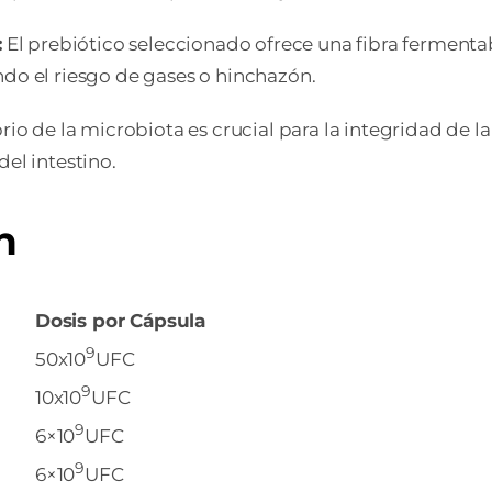
:
El prebiótico seleccionado ofrece una fibra ferment
ndo el riesgo de gases o hinchazón.
brio de la microbiota es crucial para la integridad de l
el intestino.
n
Dosis por Cápsula
9
50
x10
UFC
9
10
x10
UFC
9
6×10
UFC
9
6×10
UFC