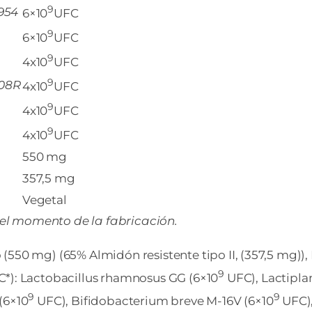
9
954
6×10
UFC
9
6×10
UFC
9
4
x10
UFC
9
108R
4
x10
UFC
9
4
x10
UFC
9
4
x10
UFC
550 mg
357,5 mg
Vegetal
el momento de la fabricación.
(550 mg) (65% Almidón resistente tipo II, (357,5 mg))
9
*): Lactobacillus rhamnosus GG (6×10
UFC), Lactipla
9
9
(6×10
UFC), Bifidobacterium breve M-16V (6×10
UFC),