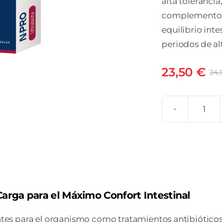
alta toleranci
complemento d
equilibrio inte
periodos de a
23,50
€
24,
NP
ULT
can
Carga para el Máximo Confort Intestinal
esantes para el organismo como tratamientos antibiótic