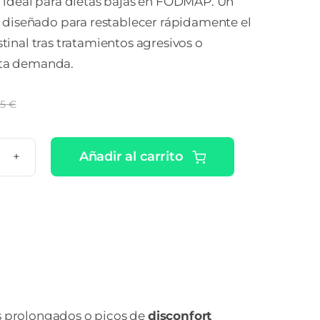
a, ideal para dietas bajas en FODMAP. Un
iseñado para restablecer rápidamente el
stinal tras tratamientos agresivos o
lta demanda.
15
€
El
El
precio
precio
original
actual
Añadir al carrito
RO
era:
es:
RABIOTA
24,15 €.
23,50 €.
tidad
os prolongados o picos de
disconfort