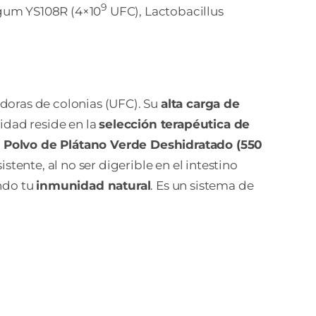
9
gum YS108R (4×10
UFC), Lactobacillus
doras de colonias (UFC). Su
alta carga de
ridad reside en la
selección terapéutica de
l
Polvo de Plátano Verde Deshidratado (550
tente, al no ser digerible en el intestino
ando tu
inmunidad natural
. Es un sistema de