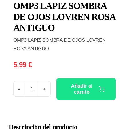
OMP3 LAPIZ SOMBRA
DE OJOS LOVREN ROSA
ANTIGUO
OMP3 LAPIZ SOMBRA DE OJOS LOVREN
ROSA ANTIGUO
5,99
€
Añadir al
carrito
OMP3
LAPIZ
SOMBRA
DE
Descripción del producto
OJOS