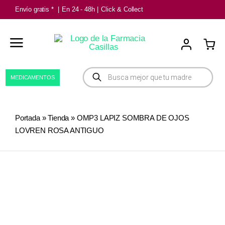
Saltar
Envío gratis *
|
En 24 - 48h
|
Click & Collect
al
contenido
Búsqueda
MEDICAMENTOS
de
productos
Portada
»
Tienda
»
OMP3 LAPIZ SOMBRA DE OJOS
LOVREN ROSA ANTIGUO