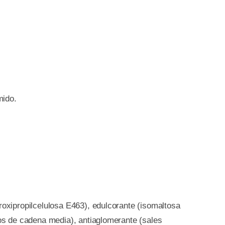
mido.
roxipropilcelulosa E463), edulcorante (isomaltosa
dos de cadena media), antiaglomerante (sales