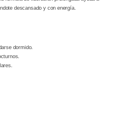
iéndote descansado y con energía.
darse dormido.
octurnos.
lares.