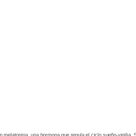
 melatonina, una hormona que regula el ciclo sueño-vigilia. 