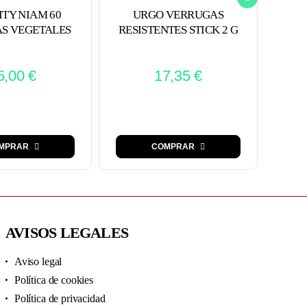
ITY NIAM 60
URGO VERRUGAS
MU
S VEGETALES
RESISTENTES STICK 2 G
5,00
€
17,35
€
MPRAR
COMPRAR
AVISOS LEGALES
Aviso legal
Política de cookies
Política de privacidad