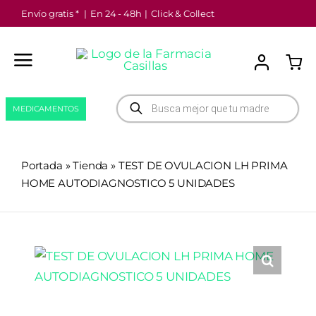
Saltar
Envío gratis *
|
En 24 - 48h
|
Click & Collect
al
contenido
Búsqueda
MEDICAMENTOS
de
productos
Portada
»
Tienda
»
TEST DE OVULACION LH PRIMA
HOME AUTODIAGNOSTICO 5 UNIDADES