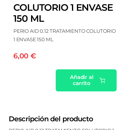
COLUTORIO 1 ENVASE
150 ML
PERIO AID 0.12 TRATAMIENTO COLUTORIO
1 ENVASE 150 ML
6,00
€
Añadir al
carrito
PERIO
AID
0.12
TRATAMIENTO
Descripción del producto
COLUTORIO
1