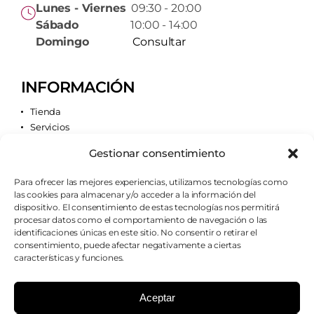
Lunes - Viernes
09:30 - 20:00
Sábado
10:00 - 14:00
Domingo
Consultar
INFORMACIÓN
Tienda
Servicios
Contacto
Gestionar consentimiento
Quiénes somos
Para ofrecer las mejores experiencias, utilizamos tecnologías como
las cookies para almacenar y/o acceder a la información del
AVISOS LEGALES
dispositivo. El consentimiento de estas tecnologías nos permitirá
procesar datos como el comportamiento de navegación o las
Aviso legal
identificaciones únicas en este sitio. No consentir o retirar el
Política de cookies
consentimiento, puede afectar negativamente a ciertas
Política de privacidad
características y funciones.
Condiciones de envío
Condiciones generales
Aceptar