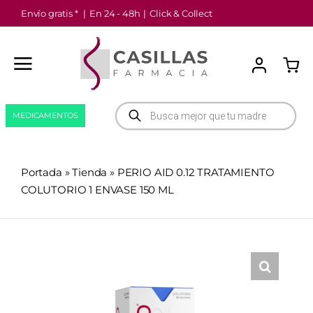
Saltar
Envío gratis *
|
En 24 - 48h
|
Click & Collect
al
contenido
Búsqueda
MEDICAMENTOS
de
productos
Portada
»
Tienda
»
PERIO AID 0.12 TRATAMIENTO
COLUTORIO 1 ENVASE 150 ML