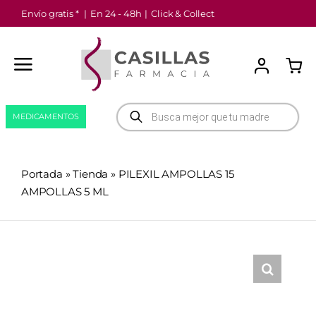
Saltar
Envío gratis *
|
En 24 - 48h
|
Click & Collect
al
contenido
Búsqueda
MEDICAMENTOS
de
productos
Portada
»
Tienda
»
PILEXIL AMPOLLAS 15
AMPOLLAS 5 ML