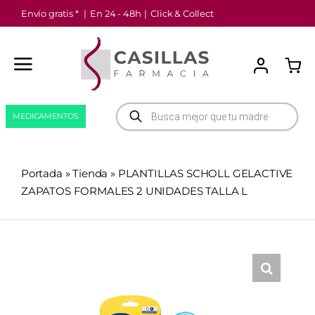
Saltar
Envío gratis *
|
En 24 - 48h
|
Click & Collect
al
contenido
Búsqueda
MEDICAMENTOS
de
productos
Portada
»
Tienda
»
PLANTILLAS SCHOLL GELACTIVE
ZAPATOS FORMALES 2 UNIDADES TALLA L