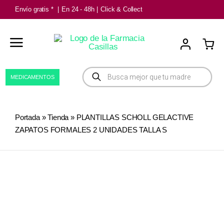
Saltar
Envío gratis *
|
En 24 - 48h
|
Click & Collect
al
contenido
Búsqueda
MEDICAMENTOS
de
productos
Portada
»
Tienda
»
PLANTILLAS SCHOLL GELACTIVE
ZAPATOS FORMALES 2 UNIDADES TALLA S