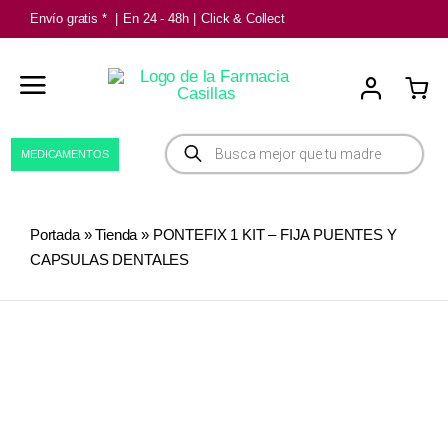
Saltar
Envío gratis *
|
En 24 - 48h
|
Click & Collect
al
contenido
Búsqueda
MEDICAMENTOS
de
productos
Portada
»
Tienda
»
PONTEFIX 1 KIT – FIJA PUENTES Y
CAPSULAS DENTALES