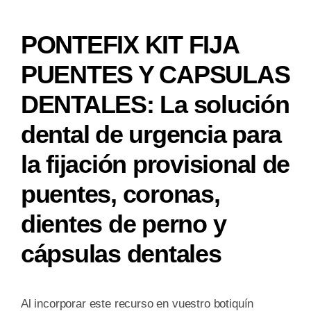
PUENTES
Y
PONTEFIX KIT FIJA
CAPSULAS
DENTALES
PUENTES Y CAPSULAS
cantidad
DENTALES: La solución
dental de urgencia para
la fijación provisional de
puentes, coronas,
dientes de perno y
cápsulas dentales
Al incorporar este recurso en vuestro botiquín