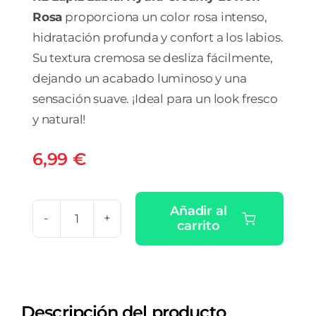
Rosa
proporciona un color rosa intenso,
hidratación profunda y confort a los labios.
Su textura cremosa se desliza fácilmente,
dejando un acabado luminoso y una
sensación suave. ¡Ideal para un look fresco
y natural!
6,99
€
Añadir al
carrito
R2
LAPIZ
LABIAL
HYDRA-
Descripción del producto
CREAMY