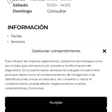
Sábado
10:00 - 14:00
Domingo
Consultar
INFORMACIÓN
Tienda
Servicios
Contacto
Gestionar consentimiento
Quiénes somos
Para ofrecer las mejores experiencias, utilizamos tecnologías como
las cookies para almacenar y/o acceder a la información del
AVISOS LEGALES
dispositivo. El consentimiento de estas tecnologías nos permitirá
procesar datos como el comportamiento de navegación o las
Aviso legal
identificaciones únicas en este sitio. No consentir o retirar el
Política de cookies
consentimiento, puede afectar negativamente a ciertas
Política de privacidad
características y funciones.
Condiciones de envío
Condiciones generales
Aceptar