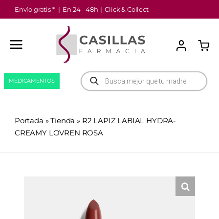
Saltar
Envío gratis *
|
En 24 - 48h
|
Click & Collect
al
contenido
Búsqueda
MEDICAMENTOS
de
productos
Portada
»
Tienda
»
R2 LAPIZ LABIAL HYDRA-
CREAMY LOVREN ROSA