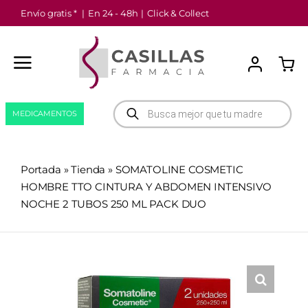
Saltar
Envío gratis *
|
En 24 - 48h
|
Click & Collect
al
contenido
Búsqueda
MEDICAMENTOS
de
productos
Portada
»
Tienda
»
SOMATOLINE COSMETIC
HOMBRE TTO CINTURA Y ABDOMEN INTENSIVO
NOCHE 2 TUBOS 250 ML PACK DUO