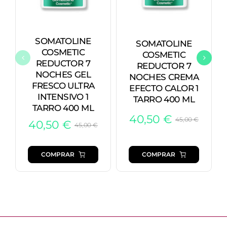
SOMATOLINE
SOMATOLINE
COSMETIC
COSMETIC
REDUCTOR 7
REDUCTOR 7
NOCHES GEL
NOCHES CREMA
FRESCO ULTRA
EFECTO CALOR 1
INTENSIVO 1
TARRO 400 ML
TARRO 400 ML
40,50
€
45,00
€
40,50
€
El
El
45,00
€
El
El
preci
preci
precio
precio
origi
actua
original
actual
COMPRAR
COMPRAR
era:
es:
era:
es:
45,00
40,50
45,00 €.
40,50 €.