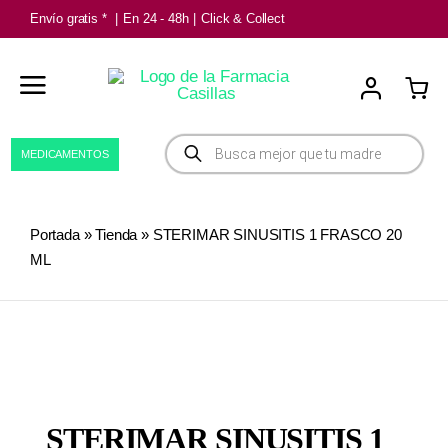
Saltar
Envío gratis *
|
En 24 - 48h
|
Click & Collect
al
contenido
Búsqueda
MEDICAMENTOS
de
productos
Portada
»
Tienda
»
STERIMAR SINUSITIS 1 FRASCO 20
ML
STERIMAR SINUSITIS 1