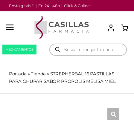
Saltar
Envío gratis *
|
En 24 - 48h
|
Click & Collect
al
contenido
Búsqueda
MEDICAMENTOS
de
productos
Portada
»
Tienda
»
STREPHERBAL 16 PASTILLAS
PARA CHUPAR SABOR PROPOLIS MELISA MIEL