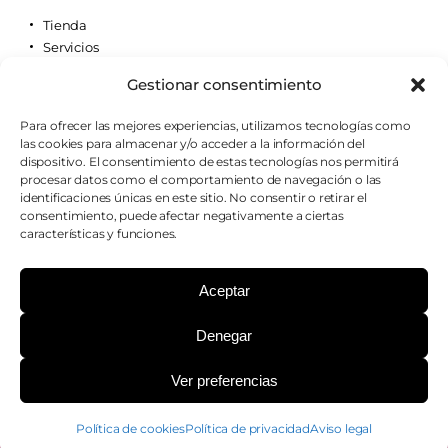
Tienda
Servicios
Contacto
Gestionar consentimiento
Quiénes somos
Para ofrecer las mejores experiencias, utilizamos tecnologías como
las cookies para almacenar y/o acceder a la información del
AVISOS LEGALES
dispositivo. El consentimiento de estas tecnologías nos permitirá
procesar datos como el comportamiento de navegación o las
Aviso legal
identificaciones únicas en este sitio. No consentir o retirar el
Política de cookies
consentimiento, puede afectar negativamente a ciertas
Política de privacidad
características y funciones.
Condiciones de envío
Condiciones generales
Aceptar
Denegar
¿PODEMOS AYUDARTE?
Ver preferencias
Copyright 2026 - Farmacia Casillas - Todos los
Política de cookies
Política de privacidad
Aviso legal
derechos reservados.