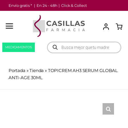
Saltar
Envío gratis *
|
En 24 - 48h
|
Click & Collect
al
contenido
Búsqueda
MEDICAMENTOS
de
productos
Portada
»
Tienda
»
TOPICREM AH3 SERUM GLOBAL
ANTI-AGE 30ML