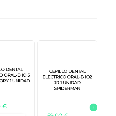
C
LO DENTAL
CEPILLO DENTAL
ELEC
O ORAL-B IO 5
ELECTRICO ORAL-B IO2
LAB
ORY 1 UNIDAD
JR 1 UNIDAD
COL
SPIDERMAN
0
€
8
59,00
€