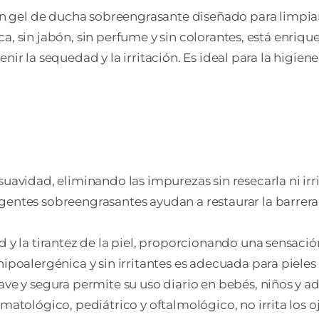
 de ducha sobreengrasante diseñado para limpiar 
ca, sin jabón, sin perfume y sin colorantes, está enri
nir la sequedad y la irritación. Es ideal para la higien
 suavidad, eliminando las impurezas sin resecarla ni irri
agentes sobreengrasantes ayudan a restaurar la barrera
ad y la tirantez de la piel, proporcionando una sensació
hipoalergénica y sin irritantes es adecuada para pieles 
ave y segura permite su uso diario en bebés, niños y ad
matológico, pediátrico y oftalmológico, no irrita los oj