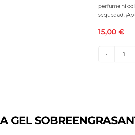
perfume ni col
sequedad. ¡Apt
15,00
€
TOP
DA
GEL
SOB
1
ENV
500
DA GEL SOBREENGRASAN
ML
can