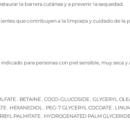
estaurar la barrera cutánea y a prevenir la sequedad.
dientes que contribuyen a la limpieza y cuidado de la pi
ado para personas con piel sensible, muy seca y at
ULFATE . BETAINE . COCO-GLUCOSIDE . GLYCERYL O
 HEXANEDIOL . PEG-7 GLYCERYL COCOATE . LINUM US
RBYL PALMITATE . HYDROGENATED PALM GLYCERIDES C