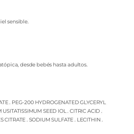
el sensible.
ópica, desde bebés hasta adultos.
LEATE . PEG-200 HYDROGENATED GLYCERYL
ITATISSIMUM SEED IOL . CITRIC ACID .
ITRATE . SODIUM SULFATE . LECITHIN .