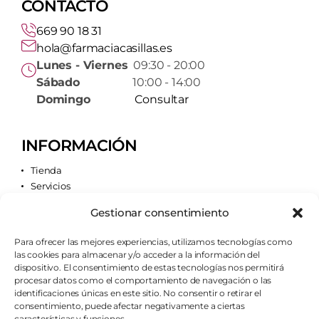
CONTACTO
669 90 18 31
hola@farmaciacasillas.es
Lunes - Viernes
09:30 - 20:00
Sábado
10:00 - 14:00
Domingo
Consultar
INFORMACIÓN
Tienda
Servicios
Contacto
Gestionar consentimiento
Quiénes somos
Para ofrecer las mejores experiencias, utilizamos tecnologías como
las cookies para almacenar y/o acceder a la información del
AVISOS LEGALES
dispositivo. El consentimiento de estas tecnologías nos permitirá
procesar datos como el comportamiento de navegación o las
Aviso legal
identificaciones únicas en este sitio. No consentir o retirar el
Política de cookies
consentimiento, puede afectar negativamente a ciertas
Política de privacidad
características y funciones.