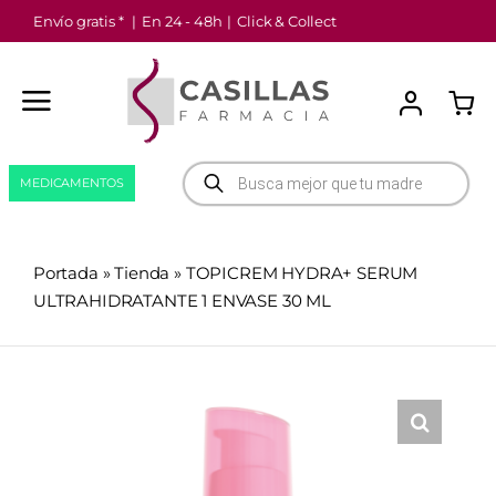
Saltar
Envío gratis *
|
En 24 - 48h
|
Click & Collect
al
contenido
Búsqueda
MEDICAMENTOS
de
productos
Portada
»
Tienda
»
TOPICREM HYDRA+ SERUM
ULTRAHIDRATANTE 1 ENVASE 30 ML