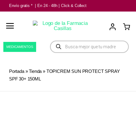
Saltar
Envío gratis *
|
En 24 - 48h
|
Click & Collect
al
contenido
Búsqueda
MEDICAMENTOS
de
productos
Portada
»
Tienda
»
TOPICREM SUN PROTECT SPRAY
SPF 30+ 150ML