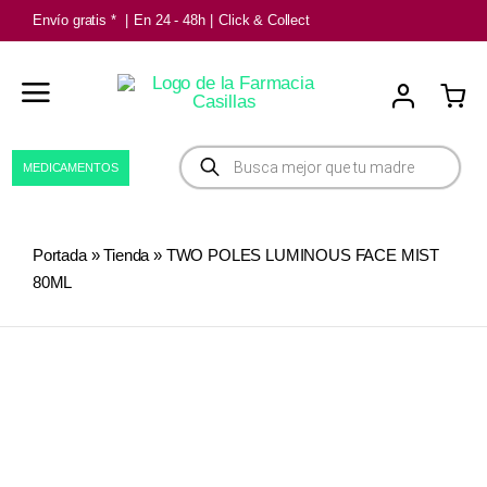
Saltar
Envío gratis *
|
En 24 - 48h
|
Click & Collect
al
contenido
Búsqueda
MEDICAMENTOS
de
productos
Portada
»
Tienda
»
TWO POLES LUMINOUS FACE MIST
80ML