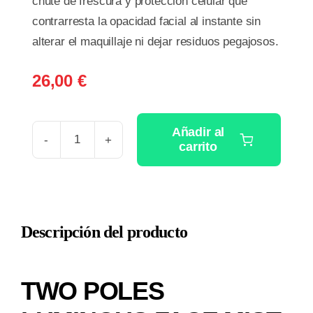
chute de frescura y protección celular que
contrarresta la opacidad facial al instante sin
alterar el maquillaje ni dejar residuos pegajosos.
26,00
€
Añadir al
carrito
TWO
POLES
LUMINOUS
FACE
Descripción del producto
MIST
80ML
cantidad
TWO POLES