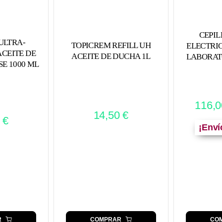
CEPIL
ULTRA-
TOPICREM REFILL UH
ELECTRIC
CEITE DE
ACEITE DE DUCHA 1L
LABORAT
E 1000 ML
116,
14,50
€
5
€
¡Enví
R
COMPRAR
CO