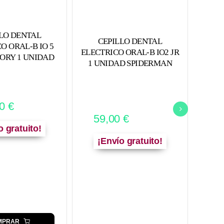
C
LO DENTAL
CEPILLO DENTAL
ELEC
O ORAL-B IO 5
ELECTRICO ORAL-B IO2 JR
LA
ORY 1 UNIDAD
1 UNIDAD SPIDERMAN
COL
00
€
8
59,00
€
o gratuito!
¡
¡Envío gratuito!
MPRAR