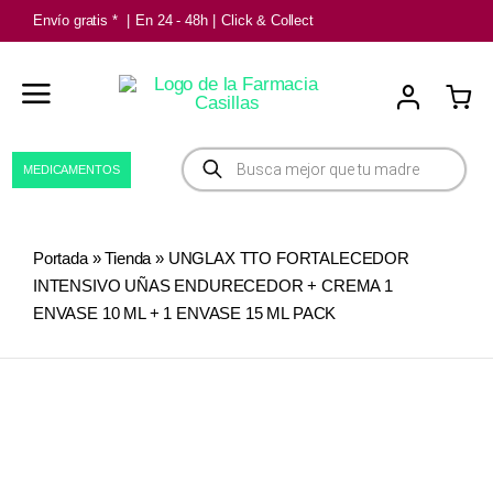
Saltar
Envío gratis *
|
En 24 - 48h
|
Click & Collect
al
contenido
Búsqueda
MEDICAMENTOS
de
productos
Portada
»
Tienda
»
UNGLAX TTO FORTALECEDOR
INTENSIVO UÑAS ENDURECEDOR + CREMA 1
ENVASE 10 ML + 1 ENVASE 15 ML PACK