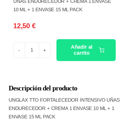
UÑAS ENDURECEDOR + CREMA 1 ENVASE
10 ML + 1 ENVASE 15 ML PACK
12,50
€
Añadir al
carrito
UNGLAX
TTO
FORTALECEDOR
INTENSIVO
Descripción del producto
UÑAS
ENDURECEDOR
UNGLAX TTO FORTALECEDOR INTENSIVO UÑAS
+
ENDURECEDOR + CREMA 1 ENVASE 10 ML + 1
CREMA
ENVASE 15 ML PACK
1