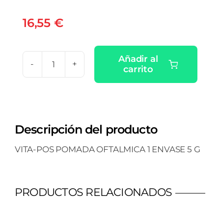
16,55
€
Añadir al
carrito
VITA-
POS
POMADA
OFTALMICA
Descripción del producto
1
ENVASE
VITA-POS POMADA OFTALMICA 1 ENVASE 5 G
5
G
cantidad
PRODUCTOS RELACIONADOS