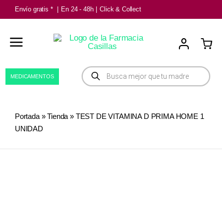
Saltar
Envío gratis *
|
En 24 - 48h
|
Click & Collect
al
contenido
Búsqueda
MEDICAMENTOS
de
productos
Portada
»
Tienda
»
TEST DE VITAMINA D PRIMA HOME 1
UNIDAD