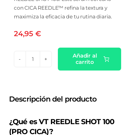
con CICA REEDLE™ refina la textura y
maximiza la eficacia de tu rutina diaria.
24,95
€
Añadir al
carrito
VT
REEDLE
SHOT
100
Descripción del producto
cantidad
¿Qué es VT REEDLE SHOT 100
(PRO CICA)?