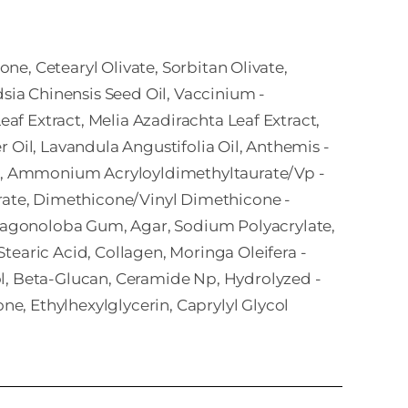
one, Cetearyl ­Olivate, Sorbitan ­Olivate,
ia ­Chinensis ­Seed ­Oil, Vaccinium ­
af ­Extract, Melia ­Azadirachta ­Leaf ­Extract,
r ­Oil, Lavandula ­Angustifolia ­Oil, Anthemis ­
ithin, Ammonium ­Acryloyldimethyltaurate/Vp ­
rate, Dimethicone/Vinyl ­Dimethicone ­
ragonoloba ­Gum, Agar, Sodium ­Polyacrylate,
earic ­Acid, Collagen, Moringa ­Oleifera ­
ol, Beta-­Glucan, Ceramide ­Np, Hydrolyzed ­
e, Ethylhexylglycerin, Caprylyl ­Glycol