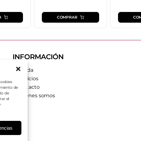
R
COMPRAR
CO
INFORMACIÓN
Tienda
Servicios
cookies
Contacto
imiento de
to de
Quiénes somos
rar el
y
rencias