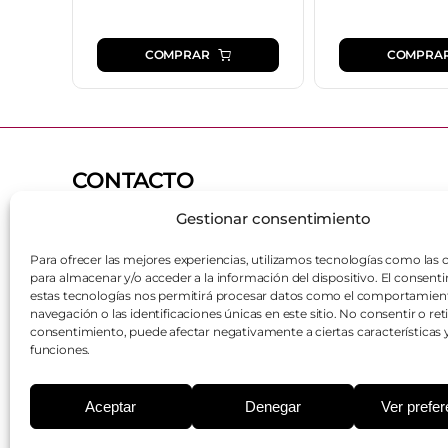
COMPRAR
COMPRA
CONTACTO
Gestionar consentimiento
669 90 18 31
hola@farmaciacasillas.es
Para ofrecer las mejores experiencias, utilizamos tecnologías como las 
Lunes - Viernes
09:30 - 20:00
para almacenar y/o acceder a la información del dispositivo. El consent
Sábado
10:00 - 14:00
estas tecnologías nos permitirá procesar datos como el comportamien
navegación o las identificaciones únicas en este sitio. No consentir o reti
Domingo
Consultar
consentimiento, puede afectar negativamente a ciertas características 
funciones.
Aceptar
Denegar
Ver prefe