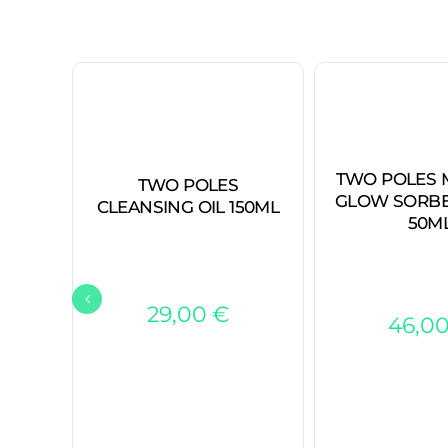
TWO POLES 
TWO POLES
GLOW SORBE
CLEANSING OIL 150ML
50M
29,00
€
46,0