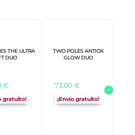
ES THE ULTRA
TWO POLES ANTIOX
AN
FT DUO
GLOW DUO
10
0
€
73,00
€
o gratuito!
¡Envío gratuito!