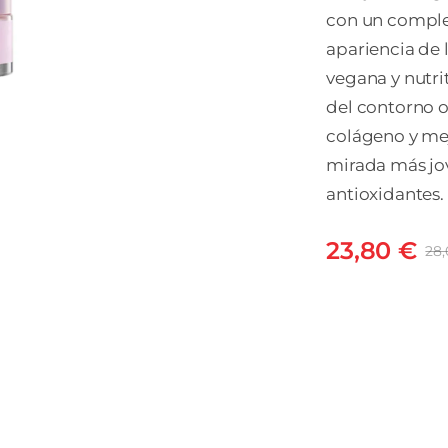
con un complej
apariencia de l
vegana y nutri
del contorno o
colágeno y mej
mirada más jov
antioxidantes.
23,80
€
28