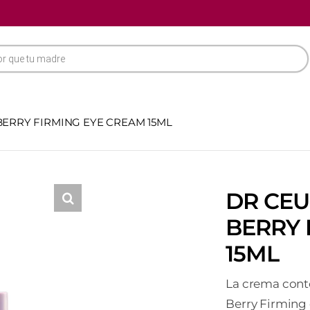
BERRY FIRMING EYE CREAM 15ML
DR CEU
BERRY 
15ML
La crema conto
Berry Firming 