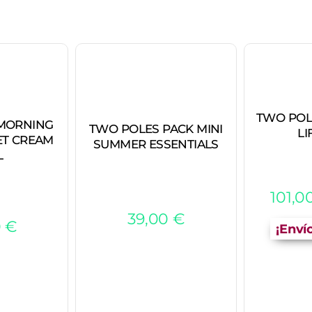
TWO POL
MORNING
TWO POLES PACK MINI
LI
T CREAM
SUMMER ESSENTIALS
L
101,0
39,00
€
0
€
¡Enví