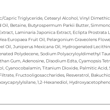
c/Capric ­Triglyceride, Cetearyl ­Alcohol, Vinyl ­Dimethic
 ­Oil, Betaine, Butyrospermum ­Parkii ­Butter, Simmonds
xtract, Laminaria ­Japonica ­Extract, Eclipta ­Prostrata ­Le
Olea ­Europaea ­Fruit ­Oil, Pelargonium ­Graveolens ­Flowe
 ­Peel ­Oil, Juniperus ­Mexicana ­Oil, Hydrogenated ­Lec
enated ­Polydecene, Sodium ­Polyacryloyldimethyl ­Tau
than ­Gum, Adenosine, Disodium ­Edta, Cyamopsis ­Tet
, Cyanocobalamin, Titanium ­Dioxide, Palmitic ­Acid, St
Filtrate, Fructooligosaccharides, Resveratrol, Bakuchi
oxycaprylylsilane, 1,2-­Hexanediol, Hydroxyacetophenon