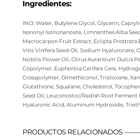
Ingredientes:
INCI: Water, Butylene ­Glycol, Glycerin, Capryli
Isononyl ­Isononanoate, Limnanthes ­Alba ­Seed
Macrocarpon ­Fruit ­Extract, Eclipta ­Prostrata ­E
Vitis ­Vinifera ­Seed ­Oil, Sodium ­Hyaluronate, 
Nobilis ­Flower ­Oil, Citrus ­Aurantium ­Dulcis
Copolymer, Euphorbia ­Cerifera ­Cera, Hydrog
Crosspolymer, Dimethiconol, Trisiloxane, Xan
Glutathione, Squalane, Cholesterol, Tocopherol
Seed ­Oil, Leuconostoc/Radish ­Root ­Ferment ­
Hyaluronic ­Acid, Aluminum ­Hydroxide, Trieth
PRODUCTOS RELACIONADOS