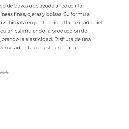
o de bayas que ayuda a reducir la
íneas finas, ojeras y bolsas. Su fórmula
tiva hidrata en profundidad la delicada piel
cular, estimulando la producción de
orando la elasticidad. Disfruta de una
en y radiante con esta crema rica en
,00
€
El
El
precio
precio
original
actual
era:
es:
28,00 €.
23,80 €.