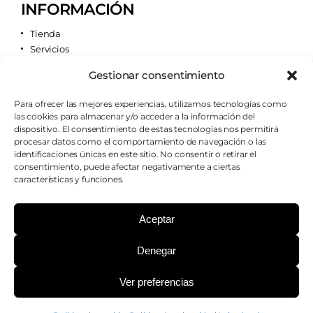
INFORMACIÓN
Tienda
Servicios
Contacto
Gestionar consentimiento
Quiénes somos
Para ofrecer las mejores experiencias, utilizamos tecnologías como
las cookies para almacenar y/o acceder a la información del
AVISOS LEGALES
dispositivo. El consentimiento de estas tecnologías nos permitirá
procesar datos como el comportamiento de navegación o las
Aviso legal
identificaciones únicas en este sitio. No consentir o retirar el
Política de cookies
consentimiento, puede afectar negativamente a ciertas
Política de privacidad
características y funciones.
Condiciones de envío
Condiciones generales
Aceptar
Denegar
¿PODEMOS AYUDARTE?
Ver preferencias
Copyright 2026 - Farmacia Casillas - Todos los