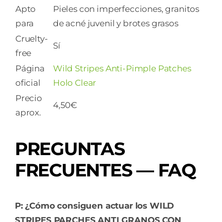
Apto
Pieles con imperfecciones, granitos
para
de acné juvenil y brotes grasos
Cruelty-
Sí
free
Página
Wild Stripes Anti-Pimple Patches
oficial
Holo Clear
Precio
4,50€
aprox.
PREGUNTAS
FRECUENTES — FAQ
P: ¿Cómo consiguen actuar los WILD
STRIPES PARCHES ANTI GRANOS CON