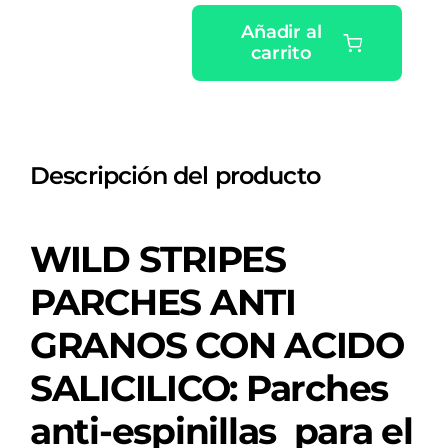
Añadir al
carrito
WILD
STRIPES
PARCHES
ANTI
Descripción del producto
GRANOS
CON
ACIDO
WILD STRIPES
SALICILICO
24U
PARCHES ANTI
cantidad
GRANOS CON ACIDO
SALICILICO: Parches
anti-espinillas para el