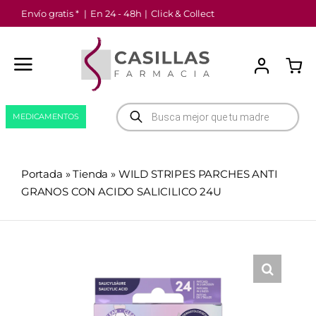
Saltar
Envío gratis *
|
En 24 - 48h
|
Click & Collect
al
contenido
Búsqueda
MEDICAMENTOS
de
productos
Portada
»
Tienda
»
WILD STRIPES PARCHES ANTI
GRANOS CON ACIDO SALICILICO 24U