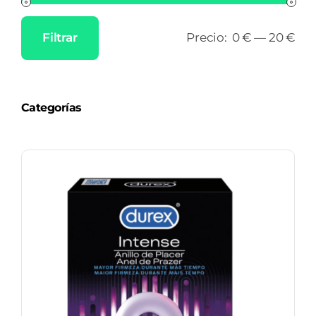
Filtrar
Precio:
0 €
—
20 €
Precio
Precio
mínimo
máximo
Categorías