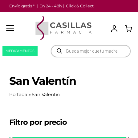
Saltar
Envío gratis *
|
En 24 - 48h
|
Click & Collect
al
contenido
Búsqueda
MEDICAMENTOS
de
productos
San Valentín
Portada
»
San Valentín
Filtro por precio