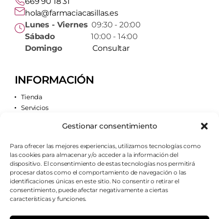
669 90 18 31
hola@farmaciacasillas.es
Lunes - Viernes
09:30 - 20:00
Sábado
10:00 - 14:00
Domingo
Consultar
INFORMACIÓN
Tienda
Servicios
Contacto
Gestionar consentimiento
Quiénes somos
Para ofrecer las mejores experiencias, utilizamos tecnologías como
las cookies para almacenar y/o acceder a la información del
AVISOS LEGALES
dispositivo. El consentimiento de estas tecnologías nos permitirá
procesar datos como el comportamiento de navegación o las
Aviso legal
identificaciones únicas en este sitio. No consentir o retirar el
Política de cookies
consentimiento, puede afectar negativamente a ciertas
Política de privacidad
características y funciones.
Condiciones de envío