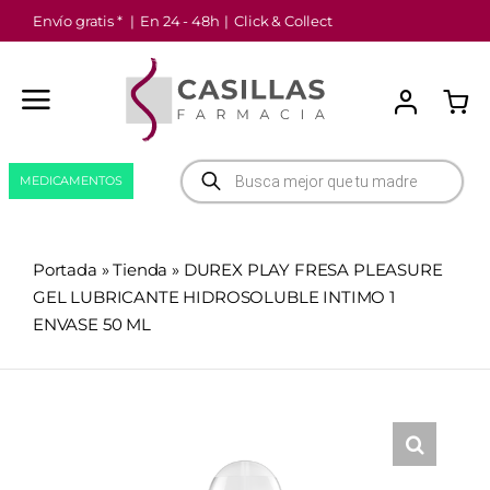
Saltar
Envío gratis *
|
En 24 - 48h
|
Click & Collect
al
contenido
Búsqueda
MEDICAMENTOS
de
productos
Portada
»
Tienda
»
DUREX PLAY FRESA PLEASURE
GEL LUBRICANTE HIDROSOLUBLE INTIMO 1
ENVASE 50 ML