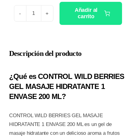
Añadir al
carrito
CONTROL
WILD
BERRIES
GEL
Descripción del producto
MASAJE
HIDRATANTE
1
¿Qué es CONTROL WILD BERRIES
ENVASE
GEL MASAJE HIDRATANTE 1
200
ENVASE 200 ML?
ML
cantidad
CONTROL WILD BERRIES GEL MASAJE
HIDRATANTE 1 ENVASE 200 ML es un gel de
masaje hidratante con un delicioso aroma a frutos