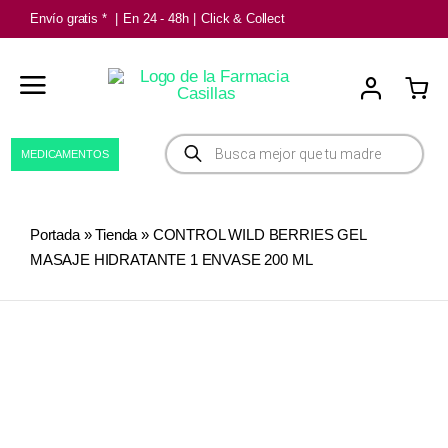
Saltar
Envío gratis *
|
En 24 - 48h
|
Click & Collect
al
contenido
Búsqueda
MEDICAMENTOS
de
productos
Portada
»
Tienda
»
CONTROL WILD BERRIES GEL
MASAJE HIDRATANTE 1 ENVASE 200 ML