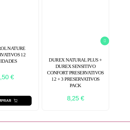
OL NATURE
DURE
RVATIVOS 12
FINO
DUREX NATURAL PLUS +
IDADES
DUREX SENSITIVO
CONFORT PRESERVATIVOS
7,50
€
12 + 3 PRESERVATIVOS
PACK
8,25
€
MPRAR