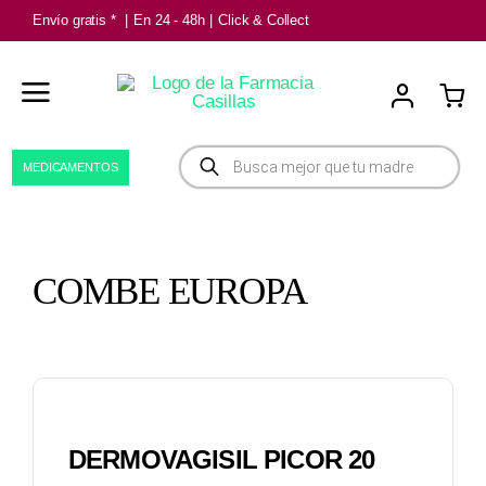
Saltar
Envío gratis *
|
En 24 - 48h
|
Click & Collect
al
contenido
Búsqueda
MEDICAMENTOS
de
productos
COMBE EUROPA
DERMOVAGISIL PICOR 20