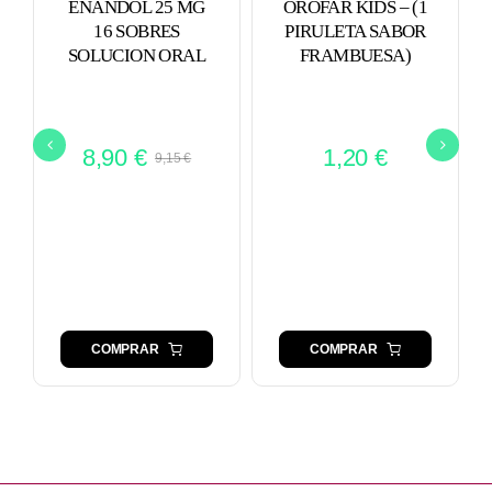
ENANDOL 25 MG
OROFAR KIDS – (1
16 SOBRES
PIRULETA SABOR
SOLUCION ORAL
FRAMBUESA)
8,90
€
1,20
€
9,15
€
El
El
precio
precio
original
actual
era:
es:
9,15 €.
8,90 €.
COMPRAR
COMPRAR