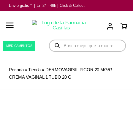
Saltar
Envío gratis *
|
En 24 - 48h
|
Click & Collect
al
contenido
Búsqueda
MEDICAMENTOS
de
productos
Portada
»
Tienda
»
DERMOVAGISIL PICOR 20 MG/G
CREMA VAGINAL 1 TUBO 20 G