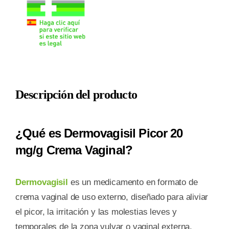
20
MG/G
CREMA
VAGINAL
1
TUBO
Descripción del producto
20
G
cantidad
¿Qué es Dermovagisil Picor 20
mg/g Crema Vaginal?
Dermovagisil
es un medicamento en formato de
crema vaginal de uso externo, diseñado para aliviar
el picor, la irritación y las molestias leves y
temporales de la zona vulvar o vaginal externa.