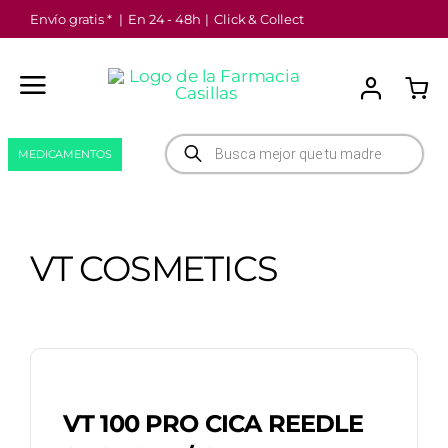
Saltar
Envío gratis *
|
En 24 - 48h
|
Click & Collect
al
contenido
Búsqueda
MEDICAMENTOS
de
productos
VT COSMETICS
VT 100 PRO CICA REEDLE