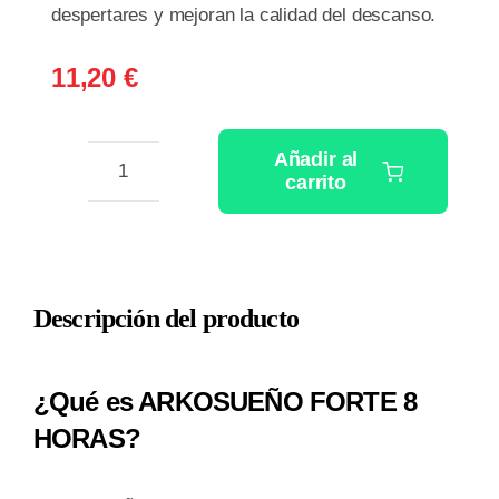
despertares y mejoran la calidad del descanso.
11,20
€
Añadir al
carrito
ARKOSUEÑO
FORTE
8
HORAS
Descripción del producto
30
COMPRIMIDOS
BICAPA
¿Qué es ARKOSUEÑO FORTE 8
cantidad
HORAS?