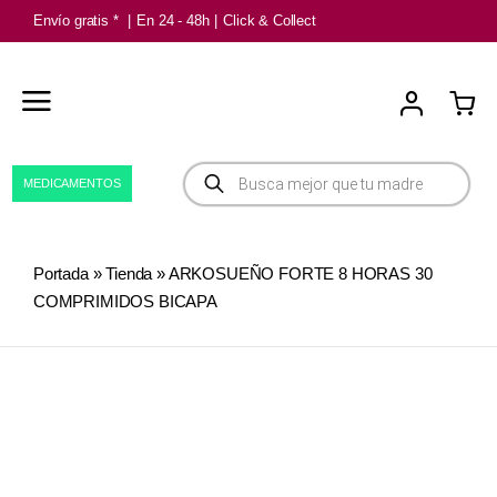
Saltar
Envío gratis *
|
En 24 - 48h
|
Click & Collect
al
contenido
Búsqueda
MEDICAMENTOS
de
productos
Portada
»
Tienda
»
ARKOSUEÑO FORTE 8 HORAS 30
COMPRIMIDOS BICAPA