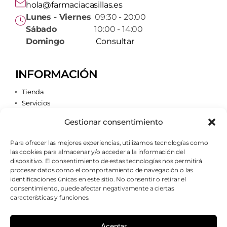
hola@farmaciacasillas.es
Lunes - Viernes
09:30 - 20:00
Sábado
10:00 - 14:00
Domingo
Consultar
INFORMACIÓN
Tienda
Servicios
Contacto
Gestionar consentimiento
Quiénes somos
Para ofrecer las mejores experiencias, utilizamos tecnologías como
las cookies para almacenar y/o acceder a la información del
AVISOS LEGALES
dispositivo. El consentimiento de estas tecnologías nos permitirá
procesar datos como el comportamiento de navegación o las
Aviso legal
identificaciones únicas en este sitio. No consentir o retirar el
Política de cookies
consentimiento, puede afectar negativamente a ciertas
Política de privacidad
características y funciones.
Condiciones de envío
Condiciones generales
Aceptar