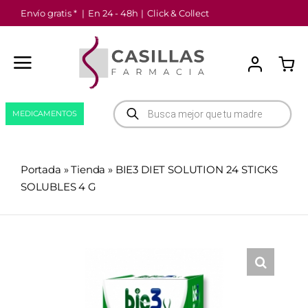
Saltar
Envío gratis *
|
En 24 - 48h
|
Click & Collect
al
contenido
Búsqueda
MEDICAMENTOS
de
productos
Portada
»
Tienda
»
BIE3 DIET SOLUTION 24 STICKS
SOLUBLES 4 G