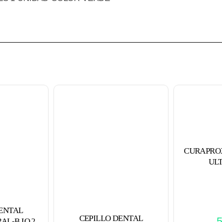
CURAPROX
ULT
DENTAL
CEPILLO DENTAL
AL-B IO 2