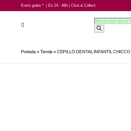
Saltar
Envío gratis *
|
En 24 - 48h
|
Click & Collect
al
Búsqueda
contenido
de
productos
Portada
»
Tienda
»
CEPILLO DENTAL INFANTIL CHICCO