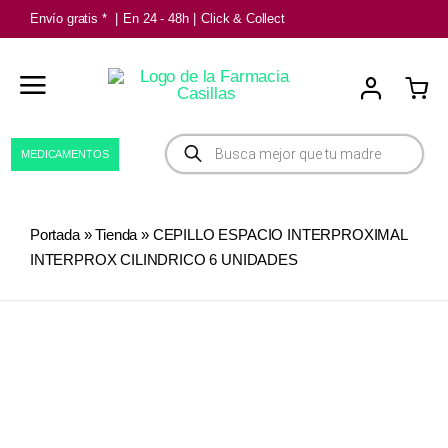
Saltar
Envío gratis *
|
En 24 - 48h
|
Click & Collect
al
contenido
Búsqueda
MEDICAMENTOS
de
productos
Portada
»
Tienda
»
CEPILLO ESPACIO INTERPROXIMAL
INTERPROX CILINDRICO 6 UNIDADES