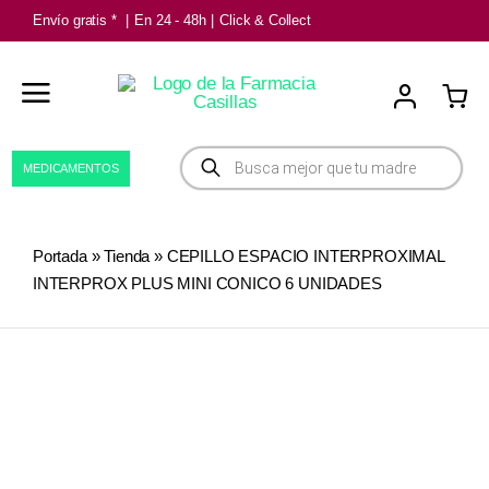
Saltar
Envío gratis *
|
En 24 - 48h
|
Click & Collect
al
contenido
Búsqueda
MEDICAMENTOS
de
productos
Portada
»
Tienda
»
CEPILLO ESPACIO INTERPROXIMAL
INTERPROX PLUS MINI CONICO 6 UNIDADES