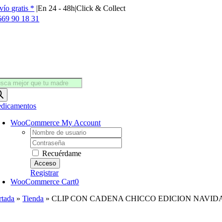
Saltar
vío gratis *
|
En 24 - 48h
|
Click & Collect
al
669 90 18 31
contenido
squeda
oductos
dicamentos
WooCommerce My Account
Username:
Password:
Recuérdame
Registrar
WooCommerce Cart
0
rtada
»
Tienda
»
CLIP CON CADENA CHICCO EDICION NAVID