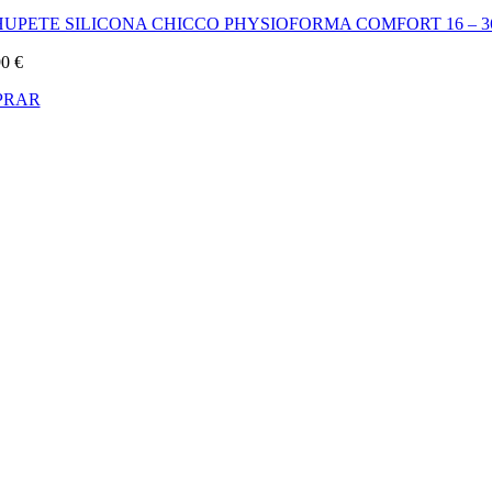
HUPETE SILICONA CHICCO PHYSIOFORMA COMFORT 16 – 3
90
€
PRAR