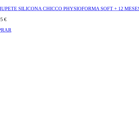
UPETE SILICONA CHICCO PHYSIOFORMA SOFT + 12 MESE
95
€
PRAR