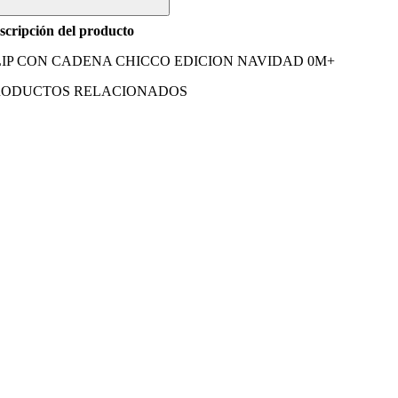
ADENA
HICCO
scripción del producto
DICION
AVIDAD
LIP CON CADENA CHICCO EDICION NAVIDAD 0M+
M+
RODUCTOS RELACIONADOS
ntidad