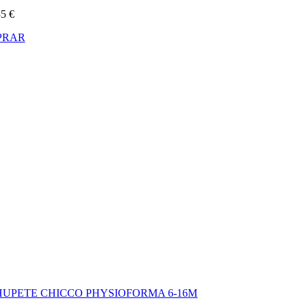
35
€
PRAR
HUPETE CHICCO PHYSIOFORMA 6-16M