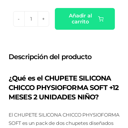
Añadir al
carrito
CHUPETE
SILICONA
CHICCO
PHYSIOFORMA
Descripción del producto
SOFT
+
12
¿Qué es el CHUPETE SILICONA
MESES
CHICCO PHYSIOFORMA SOFT +12
2
MESES 2 UNIDADES NIÑO?
UNIDADES
NIÑO
cantidad
El CHUPETE SILICONA CHICCO PHYSIOFORMA
SOFT es un pack de dos chupetes diseñados