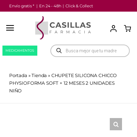
Saltar
Envío gratis *
|
En 24 - 48h
|
Click & Collect
al
contenido
Búsqueda
MEDICAMENTOS
de
productos
Portada
»
Tienda
»
CHUPETE SILICONA CHICCO
PHYSIOFORMA SOFT + 12 MESES 2 UNIDADES
NIÑO