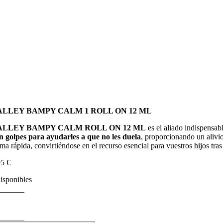
ALLEY BAMPY CALM 1 ROLL ON 12 ML
ALLEY BAMPY CALM ROLL ON 12 ML
es el aliado indispensabl
n golpes para ayudarles a que no les duela
, proporcionando un alivio
rma rápida, convirtiéndose en el recurso esencial para vuestros hijos tra
95
€
disponibles
ALLEY
AMPY
ALM