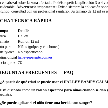
n el cabezal sobre la zona afectada. Podéis repetir la aplicación 3 o 4 v
nsiderable.
Advertencia importante:
Evitad siempre la aplicación sobr
ofundo, consultad con un profesional sanitario. Su tamaño de 12 ml es id
ICHA TÉCNICA RÁPIDA
ampo
Detalle
arca
Halley
rmato
Roll-on 12 ml
to para
Niños (golpes y chichones)
uelty-free
No especificado
gina oficial
halleyrepelente.com/es
ecio aprox.
7€
REGUNTAS FRECUENTES — FAQ
 ¿A partir de qué edad se puede usar el HALLEY BAMPY CA
 Está diseñado como un
roll on específico para niños cuando se dan 
pediatra.
 ¿Se puede aplicar si el niño tiene una herida con sangre?