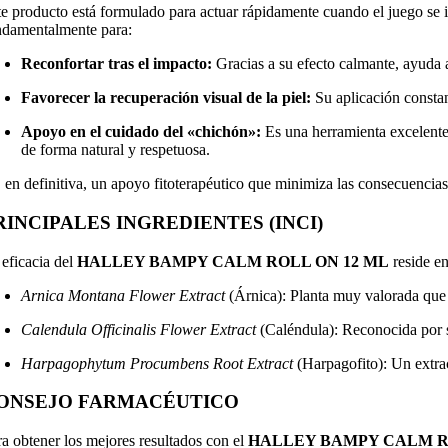
te producto está formulado para actuar rápidamente cuando el juego se 
ndamentalmente para:
Reconfortar tras el impacto:
Gracias a su efecto calmante, ayuda a
Favorecer la recuperación visual de la piel:
Su aplicación constant
Apoyo en el cuidado del «chichón»:
Es una herramienta excelente 
de forma natural y respetuosa.
, en definitiva, un apoyo fitoterapéutico que minimiza las consecuencias 
RINCIPALES INGREDIENTES (INCI)
 eficacia del
HALLEY BAMPY CALM ROLL ON 12 ML
reside en
Arnica Montana Flower Extract
(Árnica): Planta muy valorada que f
Calendula Officinalis Flower Extract
(Caléndula): Reconocida por su
Harpagophytum Procumbens Root Extract
(Harpagofito): Un extrac
ONSEJO FARMACÉUTICO
ra obtener los mejores resultados con el
HALLEY BAMPY CALM R