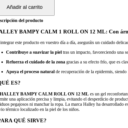
Añadir al carrito
OLL
N
scripción del producto
L
ntidad
ALLEY BAMPY CALM 1 ROLL ON 12 ML
: Con árn
integrar este producto en vuestro día a día, aseguráis un cuidado delicad
Contribuye a suavizar la piel
tras un impacto, favoreciendo una se
Refuerza el cuidado de la zona
gracias a su efecto frío, que es cl
Apoya el proceso natural
de recuperación de la epidermis, siendo
QUÉ ES?
HALLEY BAMPY CALM ROLL ON 12 ML
es un gel reconfortan
rmite una aplicación precisa y limpia, evitando el desperdicio de product
siduos pegajosos ni manchar la ropa. La marca Halley ha desarrollado est
vio térmico localizado en la piel de los niños.
PARA QUÉ SIRVE?