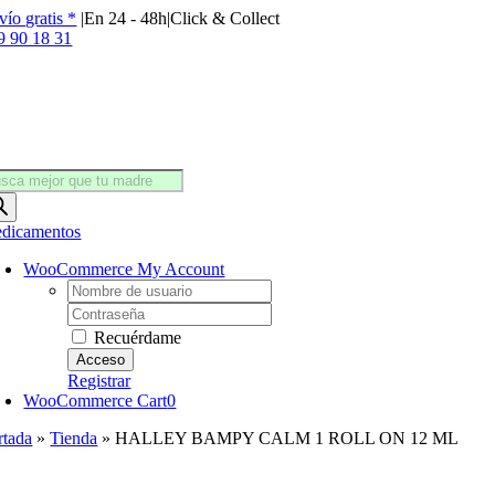
Saltar
vío gratis *
|
En 24 - 48h
|
Click & Collect
al
9 90 18 31
contenido
squeda
oductos
dicamentos
WooCommerce My Account
Username:
Password:
Recuérdame
Registrar
WooCommerce Cart
0
rtada
»
Tienda
»
HALLEY BAMPY CALM 1 ROLL ON 12 ML