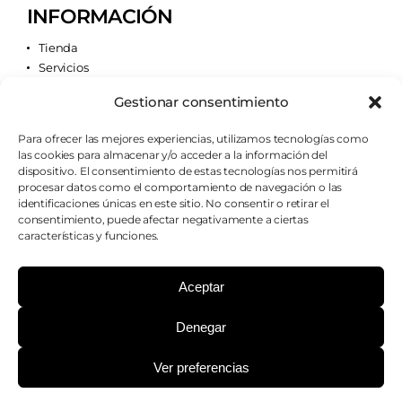
INFORMACIÓN
Tienda
Servicios
Contacto
Gestionar consentimiento
Quiénes somos
Para ofrecer las mejores experiencias, utilizamos tecnologías como
las cookies para almacenar y/o acceder a la información del
AVISOS LEGALES
dispositivo. El consentimiento de estas tecnologías nos permitirá
procesar datos como el comportamiento de navegación o las
Aviso legal
identificaciones únicas en este sitio. No consentir o retirar el
Política de cookies
consentimiento, puede afectar negativamente a ciertas
Política de privacidad
características y funciones.
Condiciones de envío
Condiciones generales
Aceptar
Denegar
¿PODEMOS AYUDARTE?
Ver preferencias