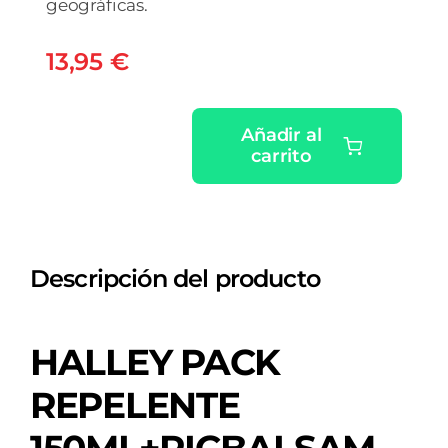
geográficas.
13,95
€
Añadir al
carrito
HALLEY
PACK
REPELENTE
150ML+PICBALSAM
Descripción del producto
SPRAY
cantidad
HALLEY PACK
REPELENTE