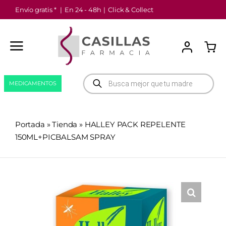
Saltar
Envío gratis *
|
En 24 - 48h
|
Click & Collect
al
contenido
Búsqueda
MEDICAMENTOS
de
productos
Portada
»
Tienda
»
HALLEY PACK REPELENTE
150ML+PICBALSAM SPRAY