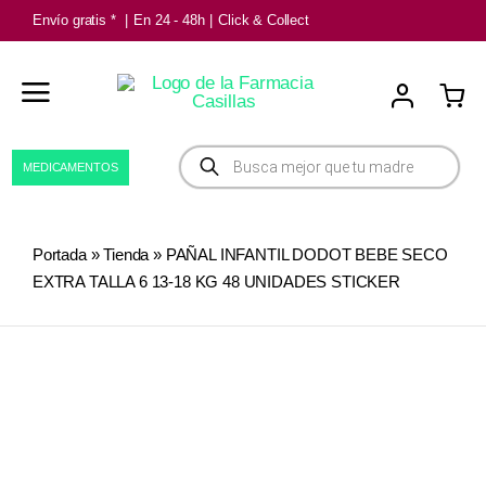
Saltar
Envío gratis *
|
En 24 - 48h
|
Click & Collect
al
contenido
Búsqueda
MEDICAMENTOS
de
productos
Portada
»
Tienda
»
PAÑAL INFANTIL DODOT BEBE SECO
EXTRA TALLA 6 13-18 KG 48 UNIDADES STICKER