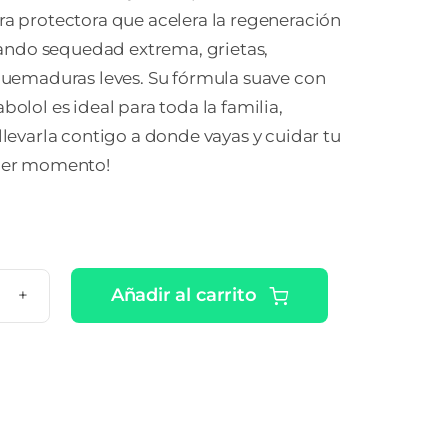
ra protectora que acelera la regeneración
iviando sequedad extrema, grietas,
 quemaduras leves. Su fórmula suave con
bolol es ideal para toda la familia,
 llevarla contigo a donde vayas y cuidar tu
uier momento!
Añadir al carrito
ERIN
UAPHOR
MADA
ARADORA