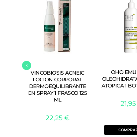
OHO EMU
VINCOBIOSIS ACNEIC
OLEOHIDRATA
LOCION CORPORAL
ATOPICA 1 BO
DERMOEQUILIBRANTE
EN SPRAY 1 FRASCO 125
ML
21,9
22,25
€
COMPRA