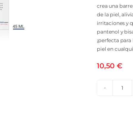
crea una barre
de la piel, al
irritaciones y
pantenol y bisa
¡perfecta para
piel en cualq
10,50
€
EUC
AQ
PO
REP
1