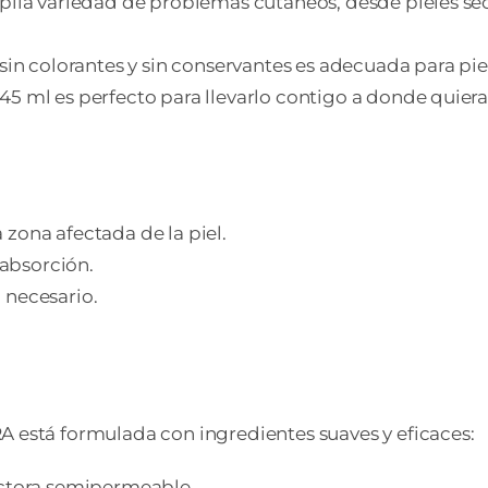
mplia variedad de problemas cutáneos, desde pieles se
sin colorantes y sin conservantes es adecuada para piel
 45 ml es perfecto para llevarlo contigo a donde quiera
zona afectada de la piel.
absorción.
 necesario.
 formulada con ingredientes suaves y eficaces:
ectora semipermeable.