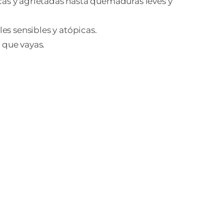
cas y agrietadas hasta quemaduras leves y
es sensibles y atópicas.
 que vayas.