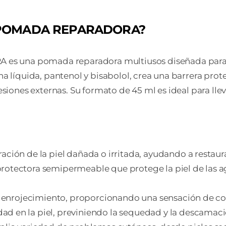
ENV
45
 POMADA REPARADORA?
ML
can
a pomada reparadora multiusos diseñada para acel
fina líquida, pantenol y bisabolol, crea una barrera p
gresiones externas. Su formato de 45 ml es ideal para ll
ración de la piel dañada o irritada, ayudando a restaur
protectora semipermeable que protege la piel de las agr
 el enrojecimiento, proporcionando una sensación de co
dad en la piel, previniendo la sequedad y la descamaci