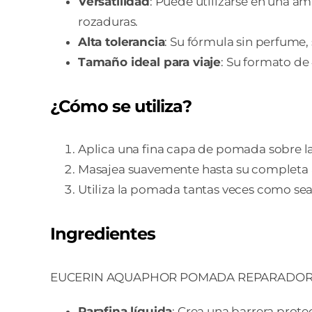
Versatilidad
: Puede utilizarse en una a
rozaduras.
Alta tolerancia
: Su fórmula sin perfume, 
Tamaño ideal para viaje
: Su formato de
¿Cómo se utiliza?
Aplica una fina capa de pomada sobre la 
Masajea suavemente hasta su completa 
Utiliza la pomada tantas veces como sea
Ingredientes
EUCERIN AQUAPHOR POMADA REPARADORA está
Parafina líquida
: Crea una barrera prot