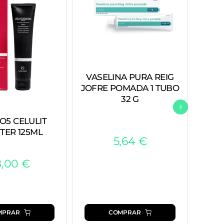
VASELINA PURA REIG
JOFRE POMADA 1 TUBO
32 G
O5 CELULIT
HD M
TER 125ML
5,64
€
8,00
€
COMPRAR
MPRAR