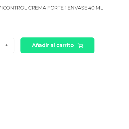
PICONTROL CREMA FORTE 1 ENVASE 40 ML
Añadir al carrito
ERIN
PICONTROL
EMA
TE
ASE
tidad