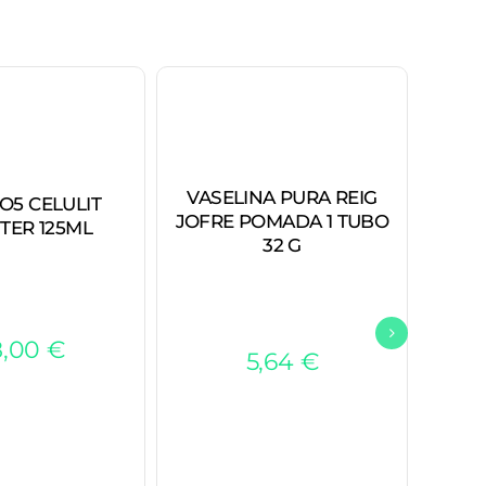
VASELINA PURA REIG
O5 CELULIT
HD M
JOFRE POMADA 1 TUBO
TER 125ML
32 G
8,00
€
5,64
€