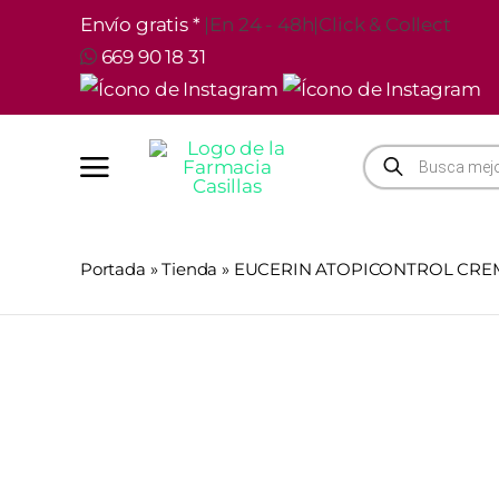
Saltar
Envío gratis *
|
En 24 - 48h
|
Click & Collect
al
669 90 18 31
contenido
Búsqueda
de
productos
Portada
»
Tienda
»
EUCERIN ATOPICONTROL CREM