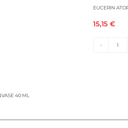
EUCERIN ATO
15,15
€
EUC
ATO
CR
FOR
1
ENV
NVASE 40 ML
40
ML
can