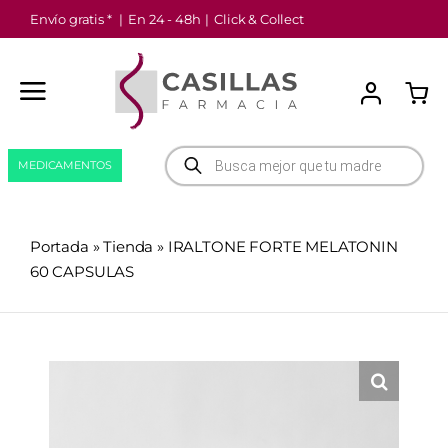
Saltar
Envío gratis *
|
En 24 - 48h
|
Click & Collect
al
contenido
Búsqueda
MEDICAMENTOS
de
productos
Portada
»
Tienda
»
IRALTONE FORTE MELATONIN
60 CAPSULAS