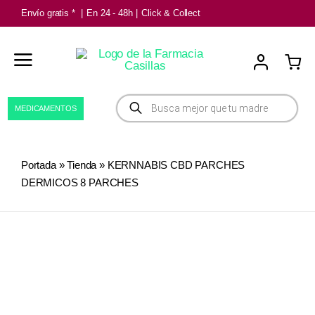
Saltar
Envío gratis *
|
En 24 - 48h
|
Click & Collect
al
contenido
Búsqueda
MEDICAMENTOS
de
productos
Portada
»
Tienda
»
KERNNABIS CBD PARCHES
DERMICOS 8 PARCHES