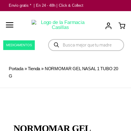
Saltar
Envío gratis *
|
En 24 - 48h
|
Click & Collect
al
contenido
Búsqueda
MEDICAMENTOS
de
productos
Portada
»
Tienda
»
NORMOMAR GEL NASAL 1 TUBO 20
G
NORMOMAR GEL