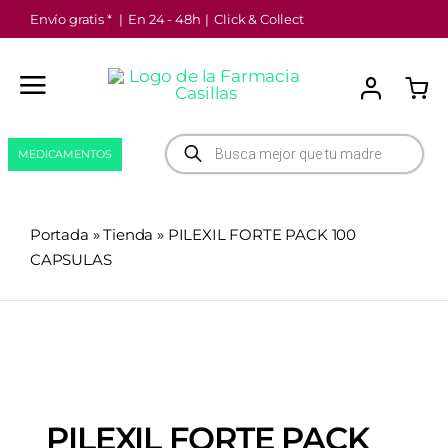
Saltar
Envío gratis *
|
En 24 - 48h
|
Click & Collect
al
contenido
Búsqueda
MEDICAMENTOS
de
productos
Portada
»
Tienda
»
PILEXIL FORTE PACK 100
CAPSULAS
PILEXIL FORTE PACK