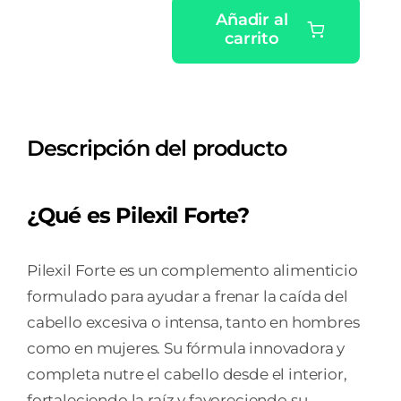
Añadir al
carrito
PILEXIL
FORTE
PACK
100
Descripción del producto
CAPSULAS
cantidad
¿Qué es Pilexil Forte?
Pilexil Forte es un complemento alimenticio
formulado para ayudar a frenar la caída del
cabello excesiva o intensa, tanto en hombres
como en mujeres. Su fórmula innovadora y
completa nutre el cabello desde el interior,
fortaleciendo la raíz y favoreciendo su