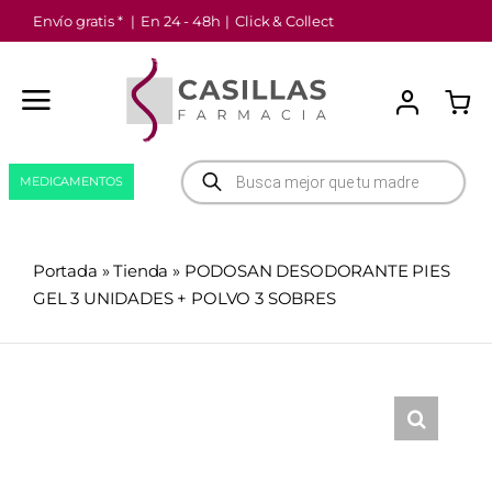
Saltar
Envío gratis *
|
En 24 - 48h
|
Click & Collect
al
contenido
Búsqueda
MEDICAMENTOS
de
productos
Portada
»
Tienda
»
PODOSAN DESODORANTE PIES
GEL 3 UNIDADES + POLVO 3 SOBRES